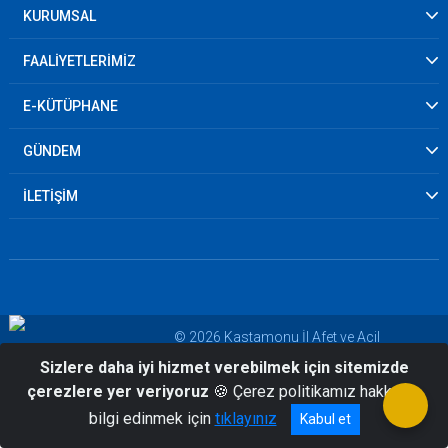
KURUMSAL
FAALİYETLERİMİZ
E-KÜTÜPHANE
GÜNDEM
İLETİŞİM
© 2026 Kastamonu İl Afet ve Acil
Durum Müdürlüğü
Sizlere daha iyi hizmet verebilmek için sitemizde
çerezlere yer veriyoruz
🍪 Çerez politikamız hakkında
bilgi edinmek için
tıklayınız
Kabul et